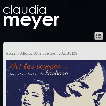
Accueil
/
Album
/ Offre Spéciale – 2 ALBUMS