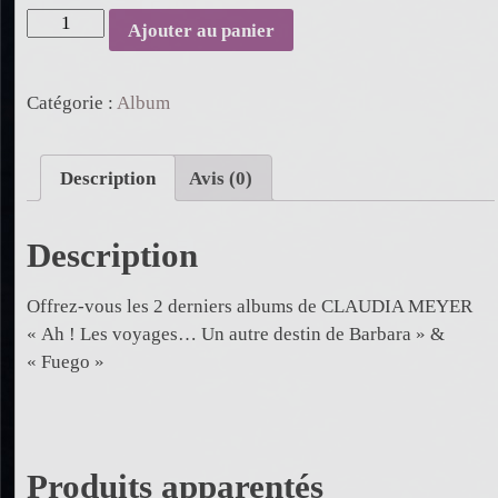
quantité
Ajouter au panier
de
Offre
Catégorie :
Album
Spéciale
-
2
Description
Avis (0)
ALBUMS
Description
Offrez-vous les 2 derniers albums de CLAUDIA MEYER
« Ah ! Les voyages… Un autre destin de Barbara » &
« Fuego »
Produits apparentés